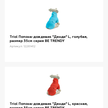
Triol Попона-дождевик "Денди" L, голубая,
размер 35см серия BE TRENDY
Артикул: 12261412
Triol Попона-дождевик "Денди" L, красная,
размер 35см серия BE TRENDY