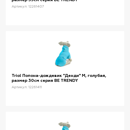
Артикул: 12261407
Triol Попона-дождевик "Денди" M, голубая,
размер 30см серия BE TRENDY
Артикул: 12261411