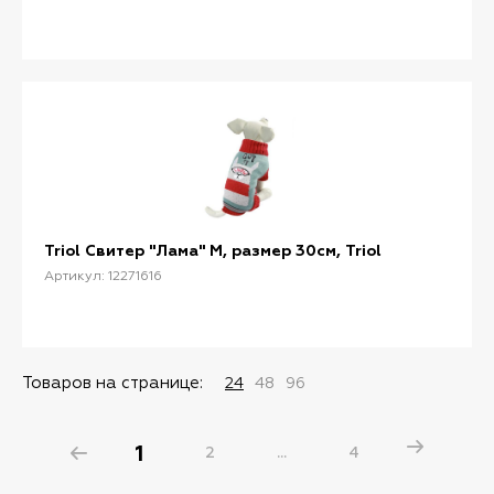
Triol Свитер "Лама" M, размер 30см, Triol
Артикул: 12271616
Товаров на странице:
24
48
96
1
2
...
4