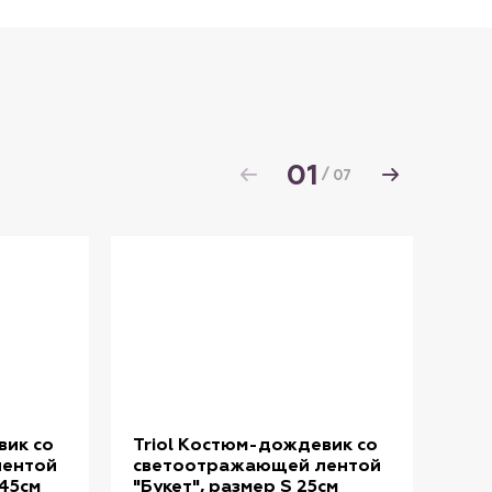
01
/
07
вик со
Triol Костюм-дождевик со
Tri
лентой
светоотражающей лентой
XS,
 45см
"Букет", размер S 25см