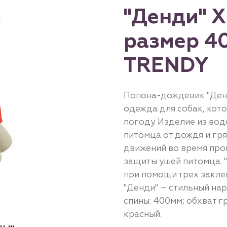
"Денди" X
размер 4
TRENDY
Попона-дождевик "Денд
одежда для собак, кот
погоду. Изделие из во
питомца от дождя и гря
движений во время про
защиты ушей питомца. 
при помощи трех закле
"Денди" – стильный на
спины: 400мм; обхват гр
красный.