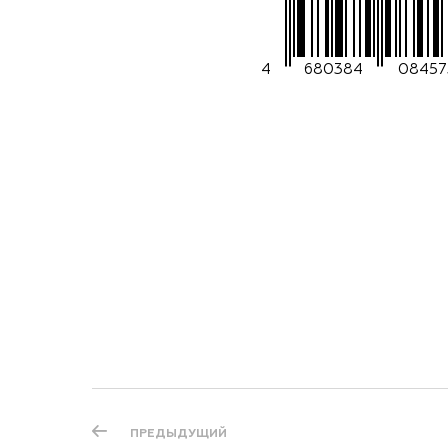
4
680384
08457
ПРЕДЫДУЩИЙ