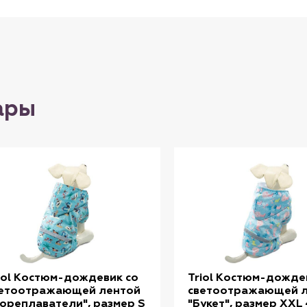
ары
iol Костюм-дождевик со
Triol Костюм-дожде
етоотражающей лентой
светоотражающей 
ореплаватели", размер S
"Букет", размер XXL