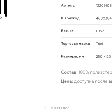
Артикул
12261408
3
Штрихкод
4680384
Вес, кг
0.152
Торговая марка
Triol
Размеры, мм
250 x 20
Состав:
100% полиэсте
Цена:
доступна после
а
В КАТАЛОГ