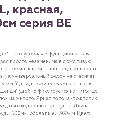
L, красная,
0см серия BE
и" – это удобная и функциональная
орая просто незаменима в дождливую
доотталкивающей ткани защитит шерсть
зи, а универсальный фасон не стесняет
гулки. У дождевика есть капюшон для
"Денди" удобно фиксируется на питомце
пок на животе. Яркая попона-дождевик
ряд для ежедневных прогулок. Длина
уди: 500мм; обхват шеи: 360мм. Цвет: