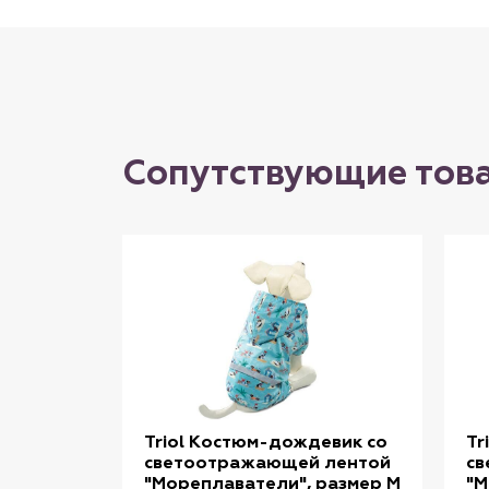
Сопутствующие тов
Triol Костюм-дождевик со
Tr
светоотражающей лентой
св
"Мореплаватели", размер M
"М