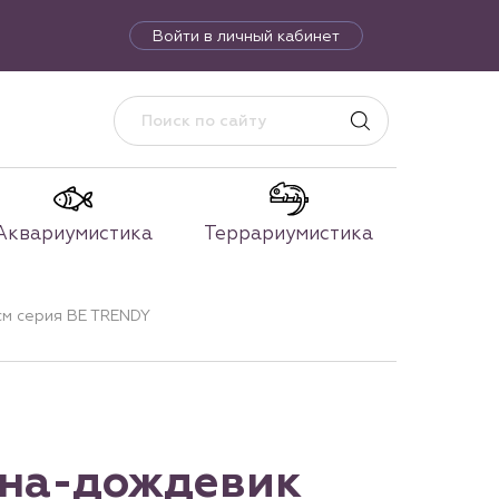
Войти в личный кабинет
Аквариумистика
Террариумистика
см серия BE TRENDY
она-дождевик