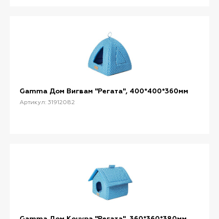
Gamma Дом Вигвам "Регата", 400*400*360мм
Артикул: 31912082
Gamma Дом Конура "Регата", 360*360*380мм