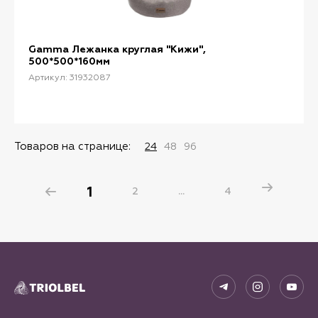
Gamma Лежанка круглая "Кижи",
500*500*160мм
Артикул: 31932087
Товаров на странице:
24
48
96
1
2
...
4