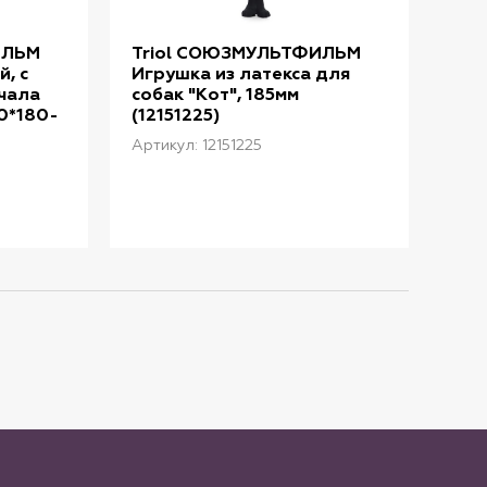
ИЛЬМ
Triol СОЮЗМУЛЬТФИЛЬМ
Tri
, с
Игрушка из латекса для
Игр
чала
собак "Кот", 185мм
кош
10*180-
(12151225)
(22
Артикул: 12151225
Арти