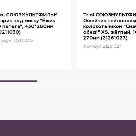
riol СОЮЗМУЛЬТФИЛЬМ
Triol СОЮЗМУЛЬТФ
врик под миску "Ёжик-
Ошейник нейлоновый
чтатель", 430*280мм
колокольчиком "Сна
0211030)
обед!" XS, жёлтый, 
270мм (21261027)
тикул: 30211030
Артикул: 21261027