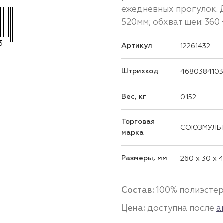
ежедневных прогулок. Д
520мм; обхват шеи: 360 
3
Артикул
12261432
Штрихкод
4680384103
Вес, кг
0.152
Торговая
СОЮЗМУЛЬ
марка
Размеры, мм
260 x 30 x 
Состав:
100% полиэсте
Цена:
доступна после
а