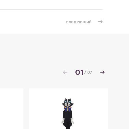
СЛЕДУЮЩИЙ
01
/
07