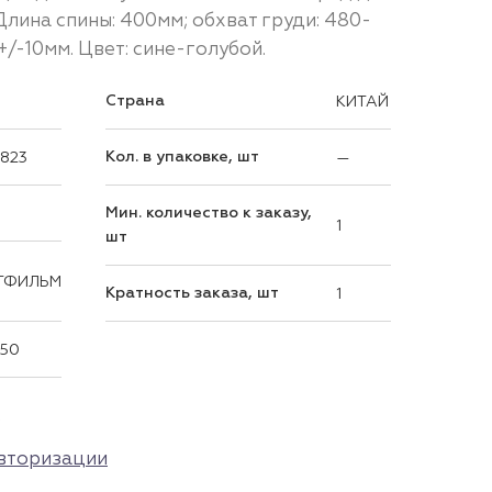
лина спины: 400мм; обхват груди: 480-
+/-10мм. Цвет: сине-голубой.
Страна
КИТАЙ
Кол. в упаковке, шт
823
—
Мин. количество к заказу,
1
шт
ТФИЛЬМ
Кратность заказа, шт
1
450
р
вторизации