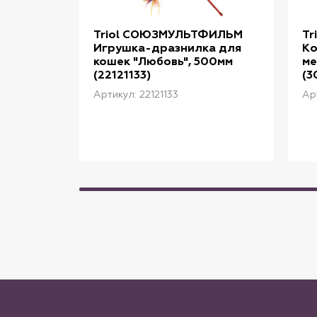
Triol СОЮЗМУЛЬТФИЛЬМ
T
Игрушка-дразнилка для
Ко
кошек "Любовь", 500мм
ме
(22121133)
(3
Артикул: 22121133
Ар