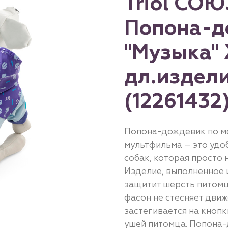
Triol С
Попона-д
"Музыка" 
дл.издели
(12261432
Попона-дождевик по м
мультфильма – это удо
собак, которая просто
Изделие, выполненное 
защитит шерсть питомца
фасон не стесняет дви
застегивается на кнопк
ушей питомца. Попона-