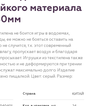
ойкого материала
80мм
тилена не боится игры в водоемах,
ды, ее можно не бояться оставить на
о не случится, т.к. этот современный
влагу, пропускает воздух и благодаря
просыхает. Игрушки из текстилена также
ностью и не деформируются при трении
рослужат максимально долго. Изделие
жено пищалкой. Цвет: серый. Размер:
Страна
КИТАЙ
Кол. в упаковке, шт
040401
24