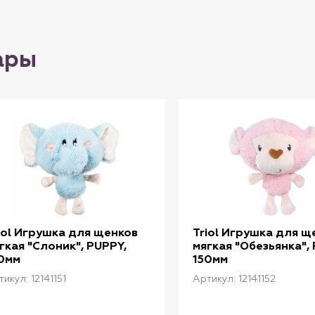
ары
iol Игрушка для щенков
Triol Игрушка для щ
гкая "Слоник", PUPPY,
мягкая "Обезьянка",
0мм
150мм
икул: 12141151
Артикул: 12141152