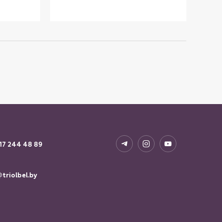
17 244 48 89
triolbel.by