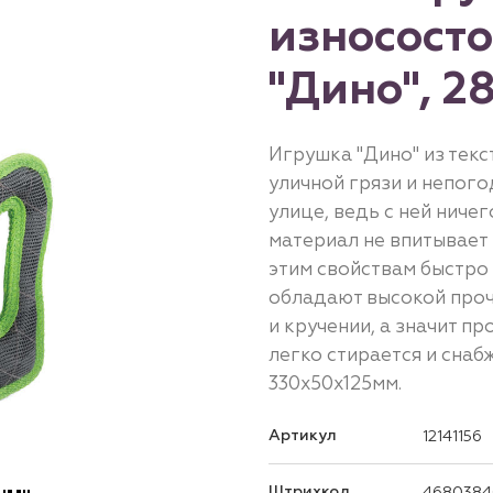
износост
"Дино", 2
Игрушка "Дино" из текс
уличной грязи и непого
улице, ведь с ней ничег
материал не впитывает 
этим свойствам быстро 
обладают высокой проч
и кручении, а значит п
легко стирается и снаб
330x50x125мм.
Артикул
12141156
Штрихкод
4680384