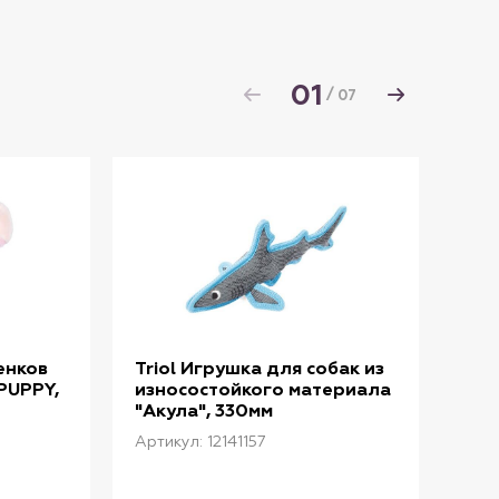
01
/
07
енков
Triol Игрушка для собак из
Tri
 PUPPY,
износостойкого материала
мяг
"Акула", 330мм
PUP
Артикул: 12141157
Арти