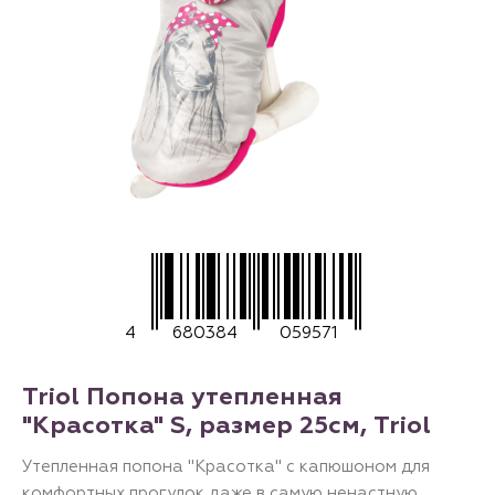
4
680384
059571
Triol Попона утепленная
"Красотка" S, размер 25см, Triol
Утепленная попона "Красотка" с капюшоном для
комфортных прогулок даже в самую ненастную