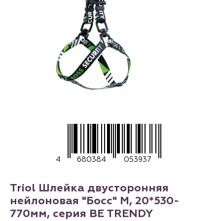
4
680384
053937
Triol Шлейка двусторонняя
нейлоновая "Босс" M, 20*530-
770мм, серия BE TRENDY