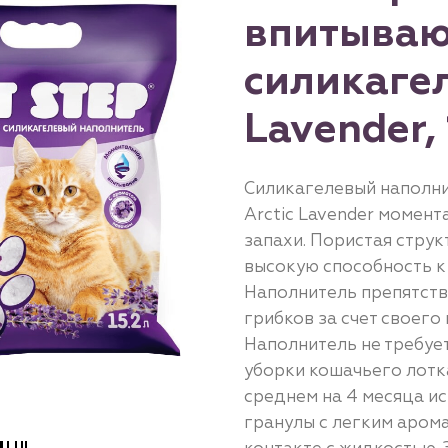
впитыва
силикагел
Lavender, 
Cиликагелевый наполни
Arctic Lavender момент
запахи. Пористая струк
высокую способность к
Наполнитель препятств
грибков за счет своег
Наполнитель не требуе
уборки кошачьего лотка
среднем на 4 месяца и
гранулы c легким аром