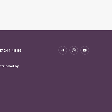
17 244 48 89
triolbel.by