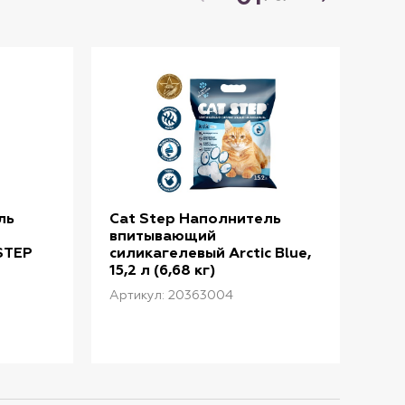
ль
Cat Step Наполнитель
Cat
впитывающий
вп
STEP
силикагелевый Arctic Blue,
сил
15,2 л (6,68 кг)
Arct
Артикул: 20363004
Арти