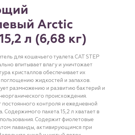
ющий
евый Arctic
15,2 л (6,68 кг)
тель для кошачьего туалета CAT STEP
ально впитывает влагу и уничтожает
тура кристаллов обеспечивает их
 поглощению жидкостей и запахов.
ует размножению и развитию бактерий и
о неорганического происхождения.
т постоянного контроля и ежедневной
. Содержимого пакета 15,2 л хватает в
спользования. Содержит фиолетовые
атом лаванды, активирующимся при